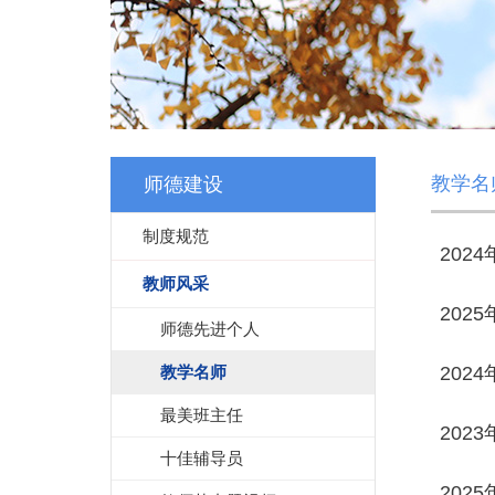
教学名
师德建设
制度规范
202
教师风采
202
师德先进个人
教学名师
202
最美班主任
202
十佳辅导员
202